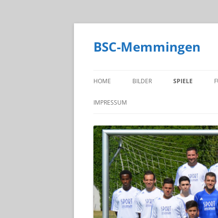
BSC-Memmingen
HOME
BILDER
SPIELE
F
SPIELPLAN
IMPRESSUM
ERGEBNISSE
DATENSCHUTZERKLÄRUNG
TABELLE
TORSCHÜTZEN
LIVE!