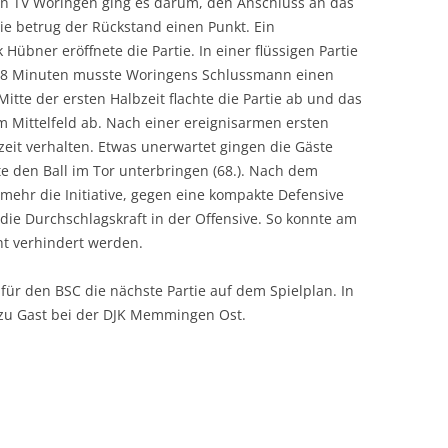
 den TV Woringen ging es darum, den Anschluss an das
tie betrug der Rückstand einen Punkt. Ein
übner eröffnete die Partie. In einer flüssigen Partie
 18 Minuten musste Woringens Schlussmann einen
itte der ersten Halbzeit flachte die Partie ab und das
m Mittelfeld ab. Nach einer ereignisarmen ersten
zeit verhalten. Etwas unerwartet gingen die Gäste
e den Ball im Tor unterbringen (68.). Nach dem
ehr die Initiative, gegen eine kompakte Defensive
die Durchschlagskraft in der Offensive. So konnte am
ht verhindert werden.
r den BSC die nächste Partie auf dem Spielplan. In
 zu Gast bei der DJK Memmingen Ost.