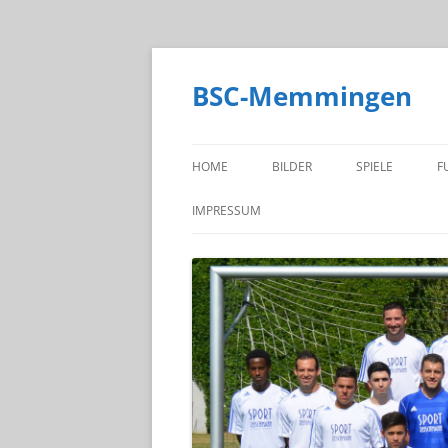
BSC-Memmingen
HOME
BILDER
SPIELE
F
SPIELPLAN
IMPRESSUM
ERGEBNISSE
DATENSCHUTZERKLÄRUNG
TABELLE
TORSCHÜTZEN
LIVE!