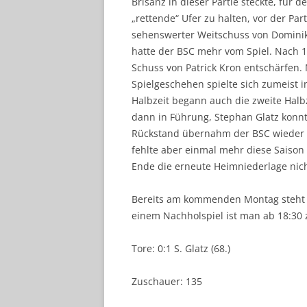
Brisanz in dieser Partie steckte, für
„rettende“ Ufer zu halten, vor der Par
sehenswerter Weitschuss von Dominik H
hatte der BSC mehr vom Spiel. Nach
Schuss von Patrick Kron entschärfen. M
Spielgeschehen spielte sich zumeist i
Halbzeit begann auch die zweite Halb
dann in Führung, Stephan Glatz konnt
Rückstand übernahm der BSC wieder m
fehlte aber einmal mehr diese Saison 
Ende die erneute Heimniederlage nic
Bereits am kommenden Montag steht fü
einem Nachholspiel ist man ab 18:30
Tore: 0:1 S. Glatz (68.)
Zuschauer: 135